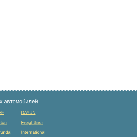
ых автомобилей
AF
DAYUN
ton
Freightliner
undai
International