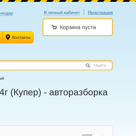
В личный кабинет
Регистрация
снодар
Корзина пуста
Контакты
Найти
вый
г (Купер) - авторазборка