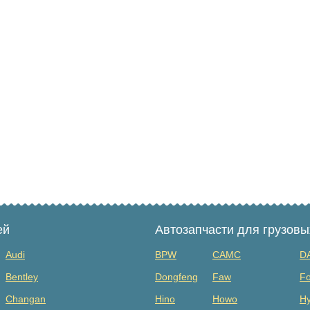
ей
Автозапчасти для грузов
Audi
BPW
CAMC
D
Bentley
Dongfeng
Faw
Fo
Changan
Hino
Howo
Hy