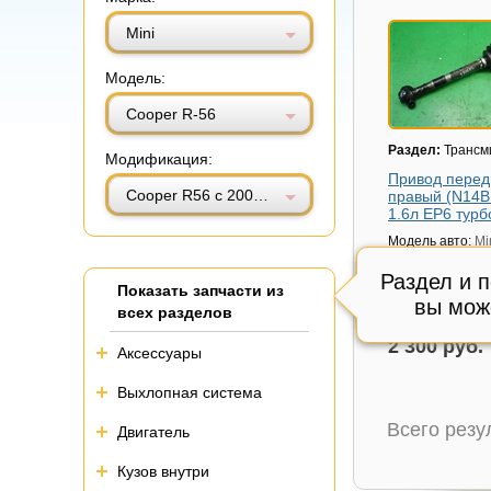
Витринный вид
Табличный вид
Mini
Модель:
Cooper R-56
Раздел:
Трансм
Модификация:
Привод перед
Cooper R56 с 2005-2014г (Купер)
правый (N14
1.6л EP6 тур
Модель авто:
Mi
R56 с 2005-2014
Раздел и 
Состояние:
Сос
Показать запчасти из
см.фото,
вы мож
всех разделов
Внутренний код
2 300 руб.
Аксессуары
Выхлопная система
Всего рез
Двигатель
Кузов внутри