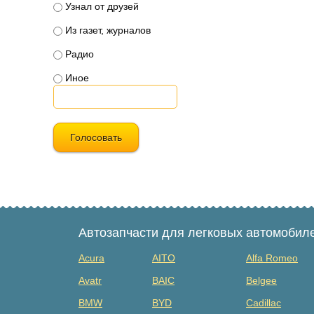
Узнал от друзей
Из газет, журналов
Радио
Иное
Голосовать
Автозапчасти для легковых автомобил
Acura
AITO
Alfa Romeo
Avatr
BAIC
Belgee
BMW
BYD
Cadillac