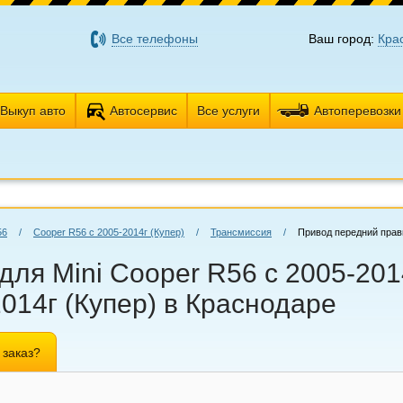
Все телефоны
Ваш город:
Кра
Выкуп авто
Автосервис
Все услуги
Автоперевозки
56
/
Cooper R56 с 2005-2014г (Купер)
/
Трансмиссия
/
Привод передний пра
ля Mini Cooper R56 с 2005-2014
014г (Купер) в Краснодаре
 заказ?