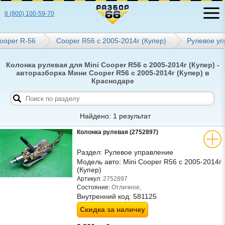
8 (800) 100-59-70
ooper R-56
Cooper R56 с 2005-2014г (Купер)
Рулевое у
Колонка рулевая для Mini Cooper R56 с 2005-2014г (Купер) -
авторазборка Мини Cooper R56 с 2005-2014г (Купер) в
Краснодаре
Найдено: 1 результат
Колонка рулевая (2752897)
Раздел:
Рулевое управление
Модель авто:
Mini Cooper R56 с 2005-2014г
(Купер)
Артикул:
2752897
Состояние:
Отличное,
Внутренний код:
581125
Скидка за наличку