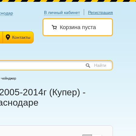
В личный кабинет
Регистрация
снодар
Корзина пуста
Контакты
Найти
 чейнджер
005-2014г (Купер) -
раснодаре