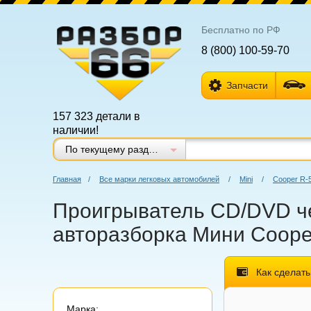
Бесплатно по РФ
8 (800) 100-59-70
Запчасти
157 323 детали в
наличии!
По текущему разделу
Главная
/
Все марки легковых автомобилей
/
Mini
/
Cooper R-
Проигрыватель CD/DVD чей
авторазборка Мини Cooper
Как сделать
Марка: