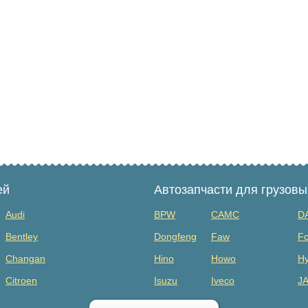
ей
Автозапчасти для грузов
Audi
BPW
CAMC
D
Bentley
Dongfeng
Faw
Fo
Changan
Hino
Howo
Hy
Citroen
Isuzu
Iveco
J
Dodge
MAZ
Mercedes Benz
Mi