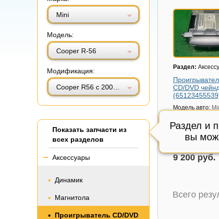
Витринный вид
Табличный вид
Mini
Модель:
Cooper R-56
Раздел:
Аксесс
Модификация:
Проигрывател
Cooper R56 с 2005-2014г (Купер)
CD/DVD чейн
(65123455539
Модель авто:
Mi
R56 с 2005-2014
Раздел и 
Артикул:
651234
Показать запчасти из
вы мож
Состояние:
Отл
всех разделов
Внутренний код
9 200 руб.
Аксессуары
Динамик
Всего рез
Магнитола
Проигрыватель CD/DVD