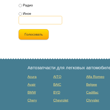
Радио
Иное
Голосовать
Автозапчасти для легковых автомобил
Acura
AITO
Alfa Romeo
Avatr
BAIC
Belgee
BMW
BYD
Cadillac
Chery
Chevrolet
Chrysler
Dacia
Daewoo
Datsun