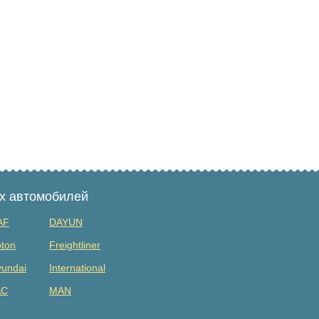
ых автомобилей
AF
DAYUN
ton
Freightliner
undai
International
AC
MAN
tsubishi
Renault