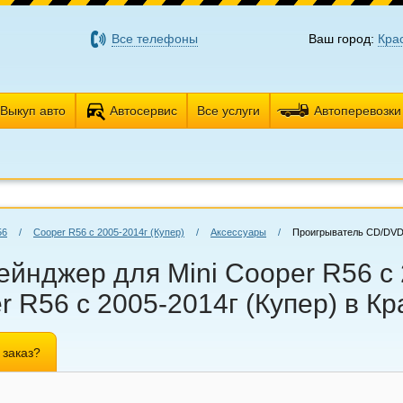
Все телефоны
Ваш город:
Кра
Выкуп авто
Автосервис
Все услуги
Автоперевозки
56
/
Cooper R56 с 2005-2014г (Купер)
/
Аксессуары
/
Проигрыватель CD/DVD
нджер для Mini Cooper R56 с 2
 R56 с 2005-2014г (Купер) в К
 заказ?