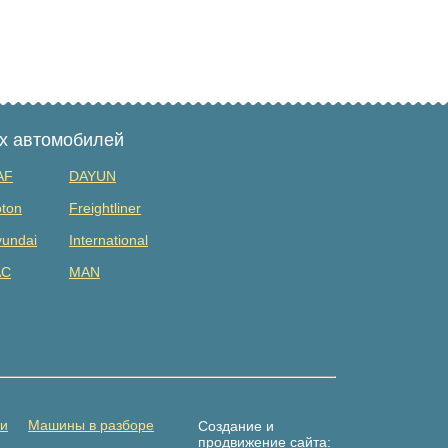
ых автомобилей
AF
DAYUN
ton
Freightliner
undai
International
AC
MAN
tsubishi
Renault
DAC
Shacman (shaanxi)
lvo
Yuejin
амаз
Погрузчик
ти
Машины в разборе
Создание и
продвижение сайта: