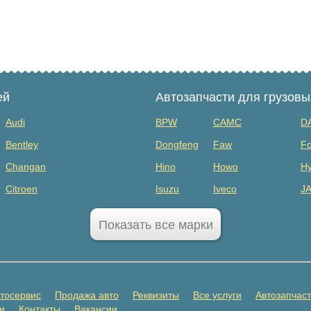
ей
Автозапчасти для грузов
Audi
BPW
CAMC
D
Bentley
Dongfeng
Faw
Fo
Changan
Hino
Howo
Hy
Citroen
Isuzu
Iveco
J
Dodge
MAZ
Mercedes Benz
Mi
Показать все марки
FAW
Sany
Scania
S
GAC
SHANQI
Sitrak
Vo
GMC
ГАЗ
ЗИЛ
К
тосервис
Продажа авто
Реквизиты
Все услуги
Автозапчас
Honda
Прицепы
и
Контакты
Вакансии