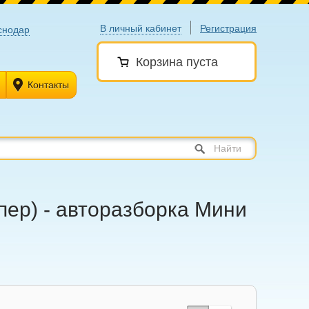
В личный кабинет
Регистрация
снодар
Корзина пуста
Контакты
Найти
упер) - авторазборка Мини