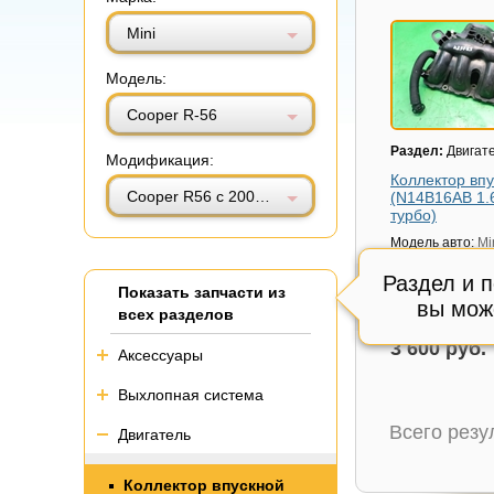
Витринный вид
Табличный вид
Mini
Модель:
Cooper R-56
Раздел:
Двигат
Модификация:
Коллектор вп
Cooper R56 с 2005-2014г (Купер)
(N14B16AB 1.
турбо)
Модель авто:
Mi
R56 с 2005-2014
Раздел и 
Состояние:
Сос
Показать запчасти из
см.фото,
вы мож
всех разделов
Внутренний код
3 600 руб.
Аксессуары
Выхлопная система
Всего рез
Двигатель
Коллектор впускной