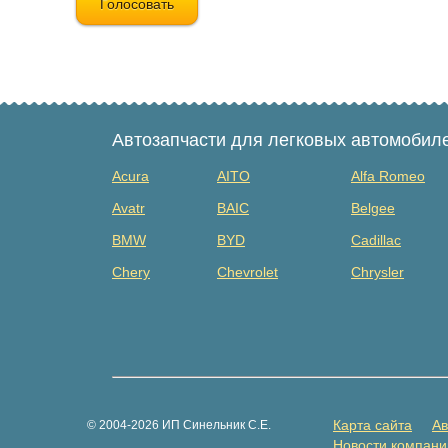
Голосовать
Автозапчасти для легковых автомобил
Acura
AITO
Alfa Romeo
Avatr
BAIC
Belgee
BMW
BYD
Cadillac
Chery
Chevrolet
Chrysler
Dacia
Daewoo
Datsun
Dongfeng
Evolute
Exeed
Fiat
Ford
Foton
GAZ
Geely
Genesis
Карта сайта
Ав
© 2004-2026 ИП Синельник С.Е.
Great Wall
Haima
Haval
Новости компани