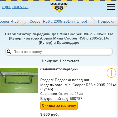
8 (800) 100-59-70
ooper R-56
Cooper R56 с 2005-2014г (Купер)
Подвеска 
Стабилизатор передний для Mini Cooper R56 с 2005-2014г
(Купер) - авторазборка Мини Cooper R56 с 2005-2014г
(Купер) в Краснодаре
Найдено: 1 результат
Стабилизатор передний
Раздел:
Подвеска передняя
Модель авто:
Mini Cooper R56 с 2005-2014г
(Купер)
Состояние:
Отличное, 23мм
Внутренний код:
580787
Скидка за наличку
3 600 руб.