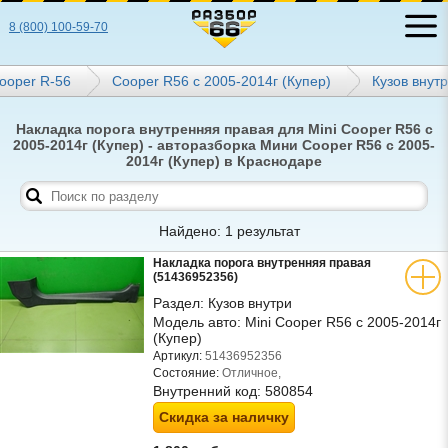
8 (800) 100-59-70
ooper R-56
Cooper R56 с 2005-2014г (Купер)
Кузов внут
Накладка порога внутренняя правая для Mini Cooper R56 с
2005-2014г (Купер) - авторазборка Мини Cooper R56 с 2005-
2014г (Купер) в Краснодаре
Найдено: 1 результат
Накладка порога внутренняя правая
(51436952356)
Раздел:
Кузов внутри
Модель авто:
Mini Cooper R56 с 2005-2014г
(Купер)
Артикул:
51436952356
Состояние:
Отличное,
Внутренний код:
580854
Скидка за наличку