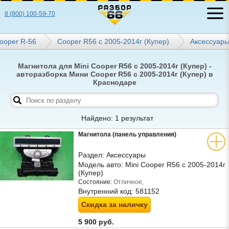
8 (800) 100-59-70
ooper R-56
Cooper R56 с 2005-2014г (Купер)
Аксессуар
Магнитола для Mini Cooper R56 с 2005-2014г (Купер) -
авторазборка Мини Cooper R56 с 2005-2014г (Купер) в
Краснодаре
Найдено: 1 результат
Магнитола (панель управления)
Раздел:
Аксессуары
Модель авто:
Mini Cooper R56 с 2005-2014г
(Купер)
Состояние:
Отличное,
Внутренний код:
581152
Скидка за наличку
5 900 руб.