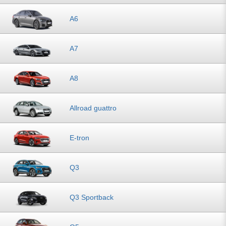
A6
A7
A8
Allroad guattro
E-tron
Q3
Q3 Sportback