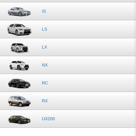
IS
LS
LX
NX
RC
RX
UX200