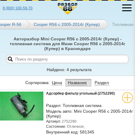
8 (800) 100-59-70
ooper R-56
Cooper R56 с 2005-2014г (Купер)
Топливная 
Авторазбор Mini Cooper R56 с 2005-2014г (Купер) -
топливная система для Мини Cooper R56 с 2005-2014г
(Купер) в Краснодаре
Найдено: 4 результата
Сортировка:
Цена
Название
Раздел
Адсорбер фильтр угольный (2752290)
Раздел:
Топливная система
Модель авто:
Mini Cooper R56 с 2005-2014г
(Купер)
Артикул:
2752290
Состояние:
Отличное,
Внутренний код:
581345