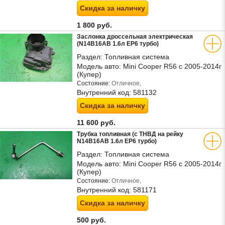
Скидка за наличку
1 800 руб.
Заслонка дроссельная электрическая
(N14B16AB 1.6л EP6 турбо)
Раздел:
Топливная система
Модель авто:
Mini Cooper R56 с 2005-2014г
(Купер)
Состояние:
Отличное,
Внутренний код:
581132
Скидка за наличку
11 600 руб.
Трубка топливная (с ТНВД на рейку
N14B16AB 1.6л EP6 турбо)
Раздел:
Топливная система
Модель авто:
Mini Cooper R56 с 2005-2014г
(Купер)
Состояние:
Отличное,
Внутренний код:
581171
Скидка за наличку
500 руб.