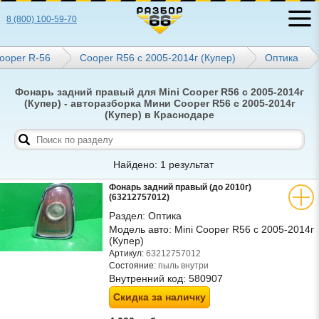
8 (800) 100-59-70
ooper R-56
Cooper R56 с 2005-2014г (Купер)
Оптика
Фонарь задний правый для Mini Cooper R56 с 2005-2014г
(Купер) - авторазборка Мини Cooper R56 с 2005-2014г
(Купер) в Краснодаре
Найдено: 1 результат
Фонарь задний правый (до 2010г)
(63212757012)
Раздел:
Оптика
Модель авто:
Mini Cooper R56 с 2005-2014г
(Купер)
Артикул:
63212757012
Состояние:
пыль внутри
Внутренний код:
580907
Скидка за наличку