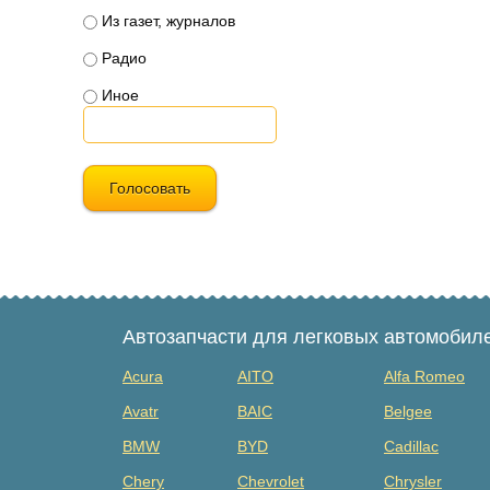
Из газет, журналов
Радио
Иное
Голосовать
Автозапчасти для легковых автомобил
Acura
AITO
Alfa Romeo
Avatr
BAIC
Belgee
BMW
BYD
Cadillac
Chery
Chevrolet
Chrysler