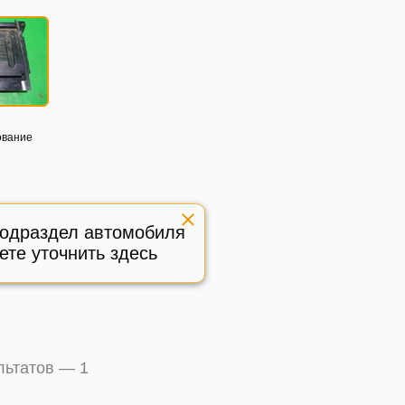
ование
ni Cooper
г (Купер)
подраздел автомобиля
реждение
ете уточнить здесь
:
580920
ультатов —
1