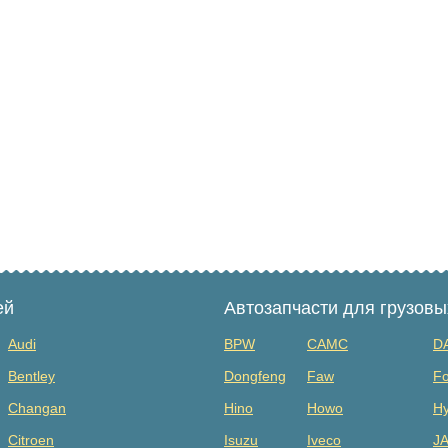
ей
Автозапчасти для грузов
Audi
BPW
CAMC
D
Bentley
Dongfeng
Faw
Fo
Changan
Hino
Howo
Hy
Citroen
Isuzu
Iveco
J