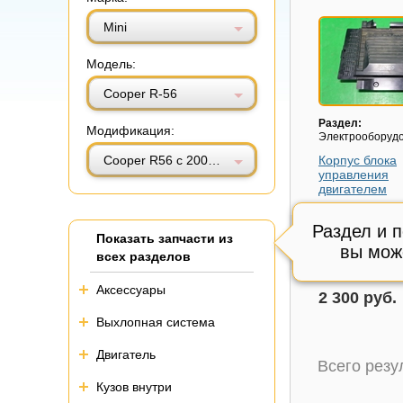
Витринный вид
Табличный вид
Mini
Модель:
Cooper R-56
Раздел:
Модификация:
Электрооборуд
Cooper R56 с 2005-2014г (Купер)
Корпус блока
управления
двигателем
Модель авто:
Mi
R56 с 2005-2014
Раздел и 
Показать запчасти из
Состояние:
Пов
вы мож
всех разделов
(см. фото),
Внутренний код
Аксессуары
2 300 руб.
Выхлопная система
Двигатель
Всего рез
Кузов внутри