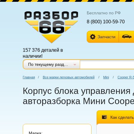
Бесплатно по РФ
8 (800) 100-59-70
Запчасти
157 376 деталей в
наличии!
По текущему разделу
Главная
/
Все марки легковых автомобилей
/
Mini
/
Cooper R-
Корпус блока управления д
авторазборка Мини Cooper
Как сделать
Марка: