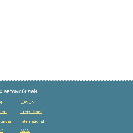
ых автомобилей
AF
DAYUN
ton
Freightliner
undai
International
AC
MAN