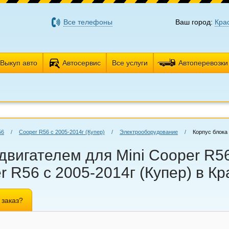
Все телефоны
Ваш город:
Кра
Выкуп авто
Автосервис
Все услуги
Автоперевозки
56
/
Cooper R56 с 2005-2014г (Купер)
/
Электрооборудование
/
Корпус блока
вигателем для Mini Cooper R56 
 R56 с 2005-2014г (Купер) в К
 заказ?