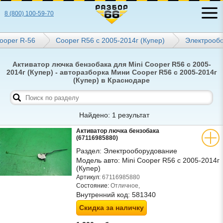
8 (800) 100-59-70
ooper R-56
Cooper R56 с 2005-2014г (Купер)
Электрооб
Активатор лючка бензобака для Mini Cooper R56 с 2005-
2014г (Купер) - авторазборка Мини Cooper R56 с 2005-2014г
(Купер) в Краснодаре
Найдено: 1 результат
Активатор лючка бензобака
(67116985880)
Раздел:
Электрооборудование
Модель авто:
Mini Cooper R56 с 2005-2014г
(Купер)
Артикул:
67116985880
Состояние:
Отличное,
Внутренний код:
581340
Скидка за наличку