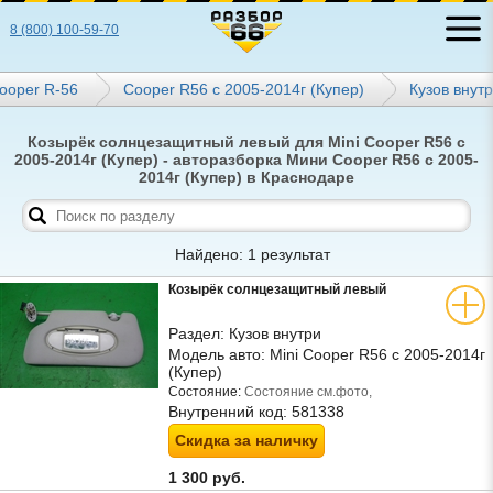
8 (800) 100-59-70
ooper R-56
Cooper R56 с 2005-2014г (Купер)
Кузов внут
Козырёк солнцезащитный левый для Mini Cooper R56 с
2005-2014г (Купер) - авторазборка Мини Cooper R56 с 2005-
2014г (Купер) в Краснодаре
Найдено: 1 результат
Козырёк солнцезащитный левый
Раздел:
Кузов внутри
Модель авто:
Mini Cooper R56 с 2005-2014г
(Купер)
Состояние:
Состояние см.фото,
Внутренний код:
581338
Скидка за наличку
1 300 руб.