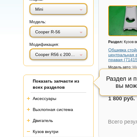
Витринный вид
Табличный вид
Mini
Модель:
Cooper R-56
Раздел:
Кузов в
Модификация:
Обшивка стой
Cooper R56 с 2005-2014г (Купер)
центральная 
правая (7141
Модель авто:
Mi
R56 с 2005-2014
Раздел и 
Артикул:
714153
Показать запчасти из
вы мож
Состояние:
Отл
всех разделов
Внутренний код
1 800 руб.
Аксессуары
Выхлопная система
Двигатель
Всего рез
Кузов внутри