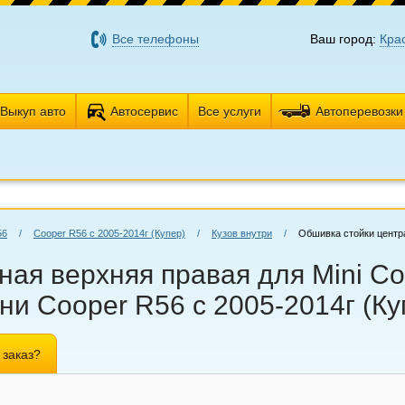
Все телефоны
Ваш город:
Кра
Выкуп авто
Автосервис
Все услуги
Автоперевозки
56
/
Cooper R56 с 2005-2014г (Купер)
/
Кузов внутри
/
Обшивка стойки центр
ая верхняя правая для Mini Co
ини Cooper R56 с 2005-2014г (К
 заказ?