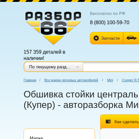
Бесплатно по РФ
8 (800) 100-59-70
Запчасти
157 359 деталей в
наличии!
По текущему разделу
Главная
/
Все марки легковых автомобилей
/
Mini
/
Cooper R-
Обшивка стойки центральн
(Купер) - авторазборка М
Как сделать
Марка: