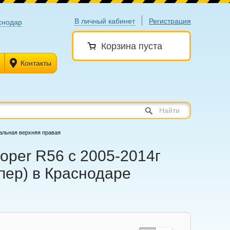
В личный кабинет
Регистрация
снодар
Корзина пуста
Контакты
Найти
альная верхняя правая
oper R56 с 2005-2014г
упер) в Краснодаре