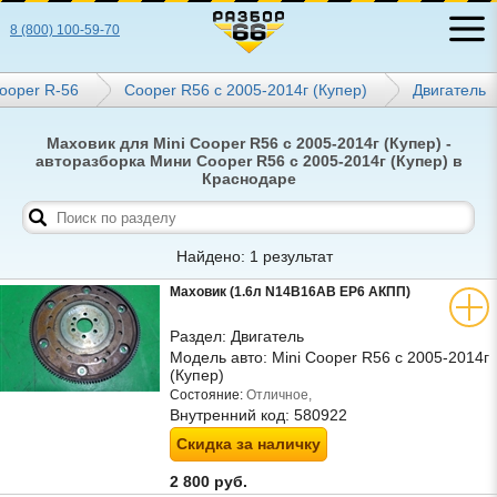
8 (800) 100-59-70
ooper R-56
Cooper R56 с 2005-2014г (Купер)
Двигатель
Маховик для Mini Cooper R56 с 2005-2014г (Купер) -
авторазборка Мини Cooper R56 с 2005-2014г (Купер) в
Краснодаре
Найдено: 1 результат
Маховик (1.6л N14B16AB EP6 АКПП)
Раздел:
Двигатель
Модель авто:
Mini Cooper R56 с 2005-2014г
(Купер)
Состояние:
Отличное,
Внутренний код:
580922
Скидка за наличку
2 800 руб.