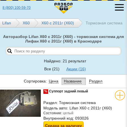
8 (800) 100-59-70
Lifan
Х60
X60 с 2011г (Х60)
Тормозная система
Авторазбор Lifan X60 с 2011г (Х60) - тормозная система для
Лифан X60 с 2011г (Х60) в Краснодаре
Найдено: 21 результат
Все
(21)
Акции
(16)
Сортировка:
Цена
Название
Раздел
%
Суппорт задний левый
Раздел:
Тормозная система
Модель авто:
Lifan X60 с 2011г (Х60)
Состояние:
целый
Внутренний код:
093026
Скидка за наличку