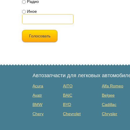
Радио
Иное
Голосовать
Автозапчасти для легковых автомобил
Acura
AITO
Alfa Romeo
Avatr
BAIC
Belgee
BMW
BYD
Cadillac
Chery
Chevrolet
Chrysler
Dacia
Daewoo
Datsun