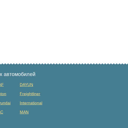
ых автомобилей
AF
DAYUN
ton
Freightliner
undai
International
AC
MAN
tsubishi
Renault