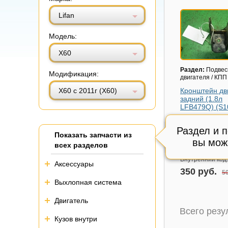
Витринный вид
Табличный вид
Lifan
Модель:
Х60
Раздел:
Подвес
Модификация:
двигателя / КПП
X60 с 2011г (Х60)
Кронштейн дв
задний (1.8л
LFB479Q) (S1
Модель авто:
Li
2011г (Х60)
Раздел и 
Показать запчасти из
Артикул:
S1001
вы мож
всех разделов
Состояние:
Отл
Внутренний код
Аксессуары
350 руб.
50
Выхлопная система
Двигатель
Всего рез
Кузов внутри