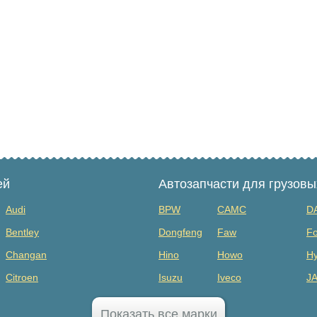
ей
Автозапчасти для грузов
Audi
BPW
CAMC
D
Bentley
Dongfeng
Faw
Fo
Changan
Hino
Howo
Hy
Citroen
Isuzu
Iveco
J
Dodge
MAZ
Mercedes Benz
Mi
Показать все марки