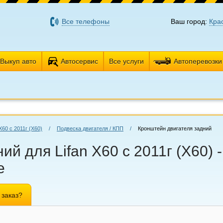
Все телефоны
Ваш город:
Кра
Выкуп авто
Автосервис
Все услуги
Автоперевозки
X60 с 2011г (Х60)
/
Подвеска двигателя / КПП
/
Кронштейн двигателя задний
ий для Lifan X60 с 2011г (Х60)
е
 заказ?