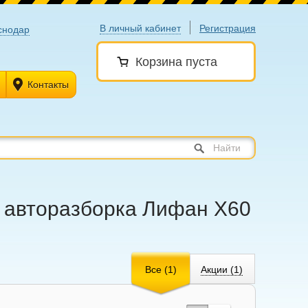
В личный кабинет
Регистрация
снодар
Корзина пуста
Контакты
Найти
 - авторазборка Лифан X60
Все (1)
Акции (1)