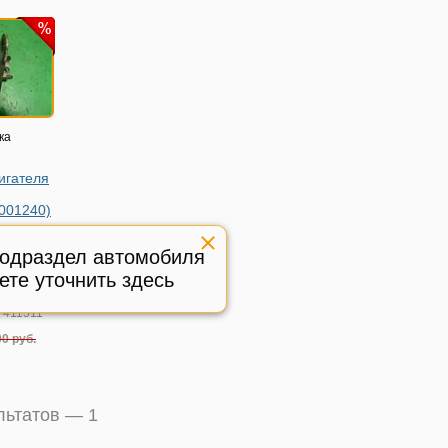
ка
игателя
001240)
fan X60 с
подраздел автомобиля
240
ете уточнить здесь
ичное,
:
411511
0 руб.
ультатов —
1