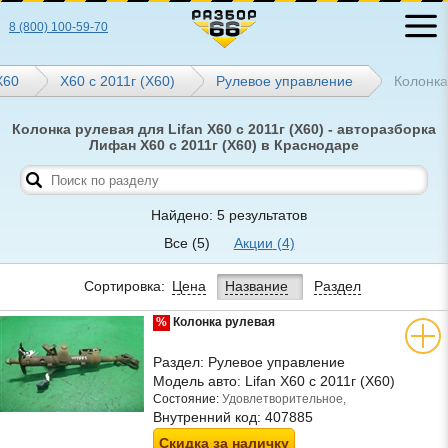
8 (800) 100-59-70
Х60
X60 с 2011г (Х60)
Рулевое управление
Колонка
Колонка рулевая для Lifan X60 с 2011г (Х60) - авторазборка
Лифан X60 с 2011г (Х60) в Краснодаре
Найдено: 5 результатов
Все
(5)
Акции
(4)
Сортировка:
Цена
Название
Раздел
%
Колонка рулевая
Раздел:
Рулевое управление
Модель авто:
Lifan X60 с 2011г (Х60)
Состояние:
Удовлетворительное,
Внутренний код:
407885
Скидка за наличку