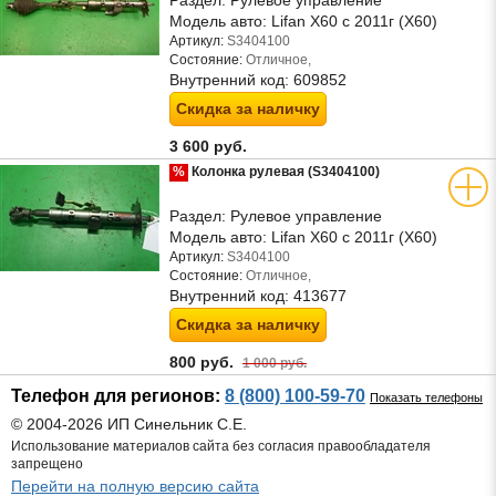
Раздел:
Рулевое управление
Модель авто:
Lifan X60 с 2011г (Х60)
Артикул:
S3404100
Состояние:
Отличное,
Внутренний код:
609852
Скидка за наличку
3 600 руб.
%
Колонка рулевая (S3404100)
Раздел:
Рулевое управление
Модель авто:
Lifan X60 с 2011г (Х60)
Артикул:
S3404100
Состояние:
Отличное,
Внутренний код:
413677
Скидка за наличку
800 руб.
1 000 руб.
Телефон для регионов:
8 (800) 100-59-70
Показать телефоны
© 2004-2026 ИП Синельник С.Е.
Использование материалов сайта без согласия правообладателя
запрещено
Перейти на полную версию сайта