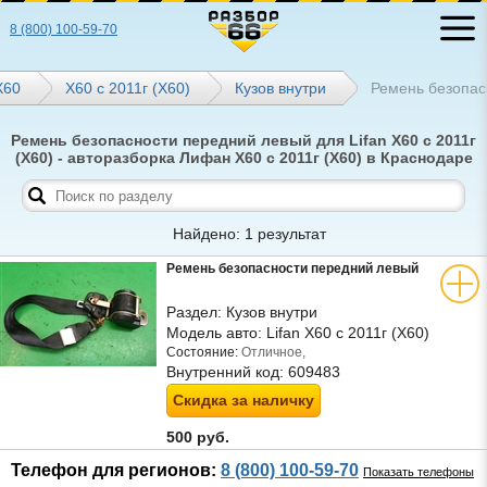
8 (800) 100-59-70
Х60
X60 с 2011г (Х60)
Кузов внутри
Ремень безопас
Ремень безопасности передний левый для Lifan X60 с 2011г
(Х60) - авторазборка Лифан X60 с 2011г (Х60) в Краснодаре
Найдено: 1 результат
Ремень безопасности передний левый
Раздел:
Кузов внутри
Модель авто:
Lifan X60 с 2011г (Х60)
Состояние:
Отличное,
Внутренний код:
609483
Скидка за наличку
500 руб.
Телефон для регионов:
8 (800) 100-59-70
Показать телефоны