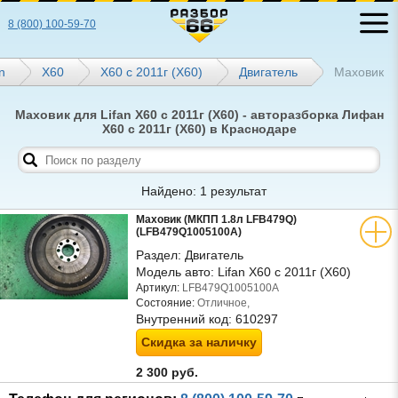
8 (800) 100-59-70
n
Х60
X60 с 2011г (Х60)
Двигатель
Маховик
Маховик для Lifan X60 с 2011г (Х60) - авторазборка Лифан
X60 с 2011г (Х60) в Краснодаре
Найдено: 1 результат
Маховик (МКПП 1.8л LFB479Q)
(LFB479Q1005100A)
Раздел:
Двигатель
Модель авто:
Lifan X60 с 2011г (Х60)
Артикул:
LFB479Q1005100A
Состояние:
Отличное,
Внутренний код:
610297
Скидка за наличку
2 300 руб.