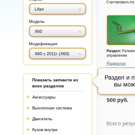
Витринный вид
Табличный вид
Сортировать по:
Lifan
Модель:
Х60
Модификация:
Раздел:
Рулево
X60 с 2011г (Х60)
управление
Радиатор
гидроусилите
Модель авто:
Li
Раздел и 
Показать запчасти из
2011г (Х60)
вы мож
всех разделов
Состояние:
Отл
Внутренний код
Аксессуары
500 руб.
Выхлопная система
Двигатель
Всего рез
Кузов внутри