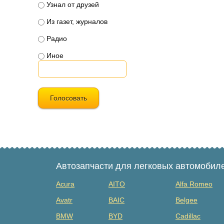
Узнал от друзей
Из газет, журналов
Радио
Иное
Голосовать
Автозапчасти для легковых автомобил
Acura
AITO
Alfa Romeo
Avatr
BAIC
Belgee
BMW
BYD
Cadillac