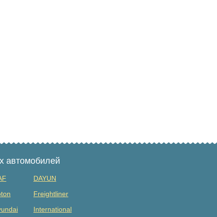
ых автомобилей
AF
DAYUN
ton
Freightliner
undai
International