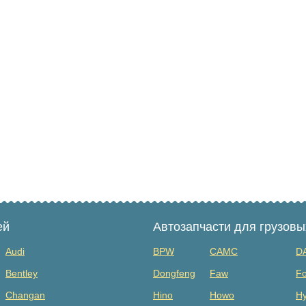
ей
Автозапчасти для грузов
Audi
BPW
CAMC
D
Bentley
Dongfeng
Faw
Fo
Changan
Hino
Howo
Hy