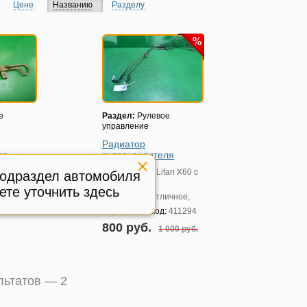
Цене
Названию
Разделу
е
Раздел:
Рулевое
управление
Радиатор
ля
гидроусилителя
fan X60 с
Модель авто:
Lifan X60 с
подраздел автомобиля
2011г (Х60)
ете уточнить здесь
ичное,
Состояние:
Отличное,
:
609936
Внутренний код:
411294
800 руб.
1 000 руб.
ультатов —
2