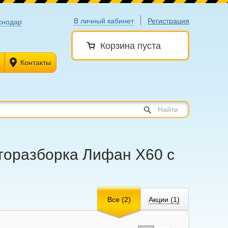
В личный кабинет
Регистрация
снодар
Корзина пуста
Контакты
Найти
авторазборка Лифан X60 с
Все (2)
Акции (1)