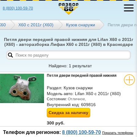
8 (800) 100-59-70
Х60
X60 с 2011г (Х60)
Кузов снаружи
Петля двери 
Петля двери передней правой нижняя для Lifan X60 с 2011г
(Х60) - авторазборка Лифан X60 с 2011г (Х60) в Краснодаре
Найдено: 1 результат
Петля двери передней правой нижняя
Раздел:
Кузов снаружи
Модель авто:
Lifan X60 с 2011г (Х60)
Состояние:
Отличное,
Внутренний код:
609816
Скидка за наличку
300 руб.
Телефон для регионов:
8 (800) 100-59-70
Показать телефоны