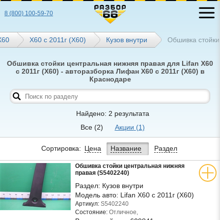
8 (800) 100-59-70
Х60
X60 с 2011г (Х60)
Кузов внутри
Обшивка стойки
Обшивка стойки центральная нижняя правая для Lifan X60
с 2011г (Х60) - авторазборка Лифан X60 с 2011г (Х60) в
Краснодаре
Найдено: 2 результата
Все
(2)
Акции
(1)
Сортировка:
Цена
Название
Раздел
Обшивка стойки центральная нижняя
правая (S5402240)
Раздел:
Кузов внутри
Модель авто:
Lifan X60 с 2011г (Х60)
Артикул:
S5402240
Состояние:
Отличное,