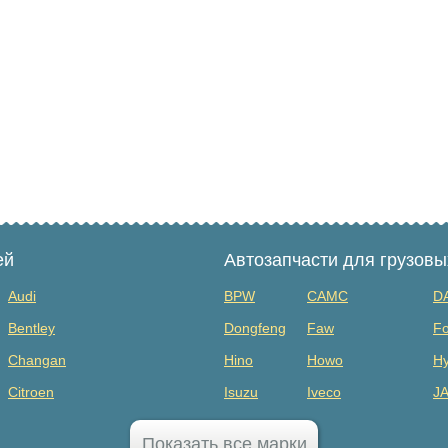
ей
Автозапчасти для грузов
Audi
BPW
CAMC
D
Bentley
Dongfeng
Faw
Fo
Changan
Hino
Howo
Hy
Citroen
Isuzu
Iveco
J
Dodge
MAZ
Mercedes Benz
Mi
Показать все марки