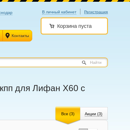
В личный кабинет
Регистрация
снодар
Корзина пуста
Контакты
Найти
/ кпп для Лифан X60 с
Все (3)
Акции (3)