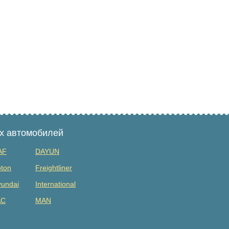
ых автомобилей
AF
DAYUN
ton
Freightliner
undai
International
AC
MAN
tsubishi
Renault