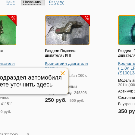
Цене
Названию
Разделу
ка
Раздел:
Подвеска
Раздел:
П
двигателя / КПП
двигателя
игателя
Кронштейн двигателя
Кронште
правый
( 1.8л 
001240)
(S10013
Модель авто:
Lifan X60 с
подраздел автомобиля
2011г (Х60)
fan X60 с
Модель а
ете уточнить здесь
2011г (Х6
Состояние:
целый
240
Артикул:
Внутренний код:
245808
ичное,
Состояни
250 руб.
500 руб.
:
411511
Внутренн
350 р
0 руб.
ультатов —
3