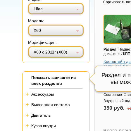
Витринный вид
Табличный вид
Сортировать по:
Lifan
Модель:
Х60
Модификация:
Раздел:
Подвес
X60 с 2011г (Х60)
двигателя / КПП
Кронштейн дв
задний (1.8л
LFB479Q) (S1
Раздел и 
Показать запчасти из
Модель авто:
Li
вы мож
2011г (Х60)
всех разделов
Артикул:
S1001
Аксессуары
Состояние:
Отл
Внутренний код
Выхлопная система
350 руб.
50
Двигатель
Кузов внутри
Всего рез