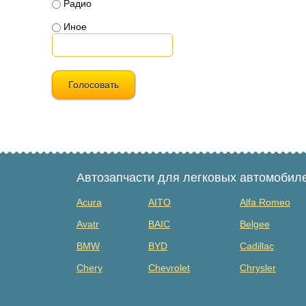
Радио
Иное
Голосовать
Автозапчасти для легковых автомобил
Acura
AITO
Alfa Romeo
Avatr
BAIC
Belgee
BMW
BYD
Cadillac
Chery
Chevrolet
Chrysler
Dacia
Daewoo
Datsun