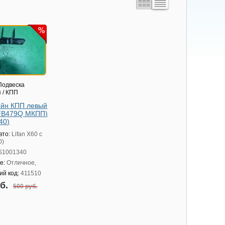
одвеска
 / КПП
йн КПП левый
LFB479Q МКПП)
40)
вто:
Lifan X60 с
0)
S1001340
е:
Отличное,
ий код:
411510
уб.
500 руб.