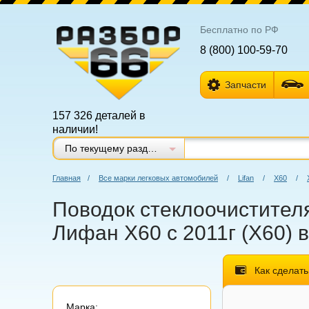
Бесплатно по РФ
8 (800) 100-59-70
Запчасти
157 326 деталей в
наличии!
По текущему разделу
Главная
/
Все марки легковых автомобилей
/
Lifan
/
Х60
/
Поводок стеклоочистителя 
Лифан X60 с 2011г (Х60) 
Как сделать
Марка: