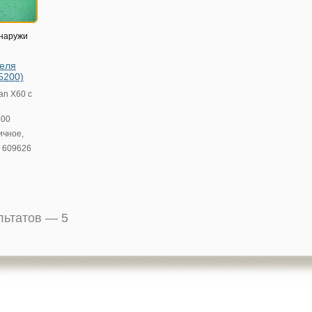
снаружи
теля
5200)
fan X60 с
200
ичное,
:
609626
ультатов —
5