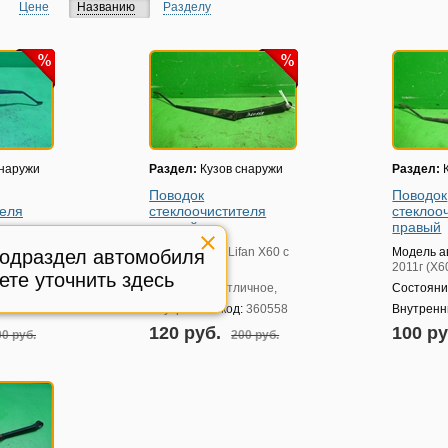
Цене
Названию
Разделу
снаружи
Раздел:
Кузов снаружи
Раздел:
К
Поводок
Поводок
теля
стеклоочистителя
стеклоо
правый
правый
fan X60 с
Модель авто:
Lifan X60 с
Модель а
подраздел автомобиля
2011г (Х60)
2011г (Х6
ете уточнить здесь
ичное,
Состояние:
Отличное,
Состояни
:
411262
Внутренний код:
360558
Внутренн
120 руб.
100 р
0 руб.
200 руб.