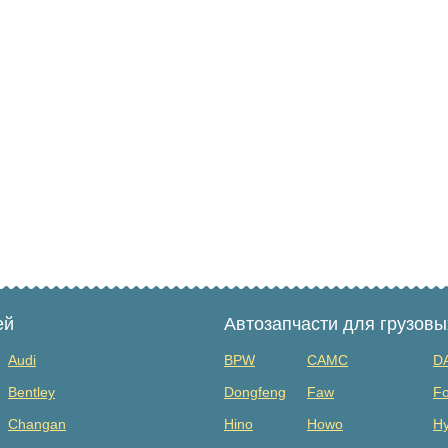
ей
Автозапчасти для грузов
Audi
BPW
CAMC
D
Bentley
Dongfeng
Faw
Fo
Changan
Hino
Howo
Hy