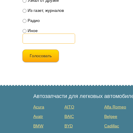
Узнал от друзей
Из газет, журналов
Радио
Иное
Голосовать
Автозапчасти для легковых автомобил
Acura
AITO
Alfa Romeo
Avatr
BAIC
Belgee
BMW
BYD
Cadillac