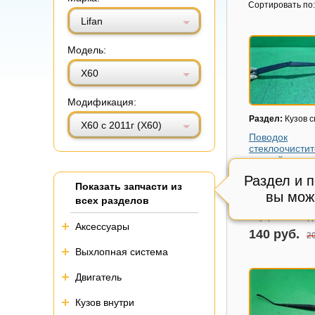
Витринный вид
Табличный вид
Сортировать по:
Lifan
Модель:
Х60
Модификация:
Раздел:
Кузов 
X60 с 2011г (Х60)
Поводок
стеклоочисти
правый
Модель авто:
Li
Раздел и 
Показать запчасти из
2011г (Х60)
вы мож
всех разделов
Состояние:
Отл
Внутренний код
Аксессуары
140 руб.
20
Выхлопная система
Двигатель
Кузов внутри