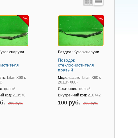
узов снаружи
Раздел:
Кузов снаружи
Поводок
чистителя
стеклоочистителя
правый
вто:
Lifan X60 с
Модель авто:
Lifan X60 с
0)
2011г (Х60)
е:
целый
Состояние:
целый
ий код:
213570
Внутренний код:
210742
уб.
100 руб.
200 руб.
200 руб.