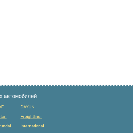
ых автомобилей
AF
DAYUN
ton
Freightliner
undai
International