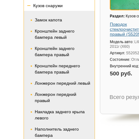
Кузов снаружи
Раздел:
Кузов 
Замок капота
Поводок
стеклоочисти
Кронштейн заднего
правый (S520
бампера левый
Модель авто:
Li
2011г (Х60)
Кронштейн заднего
Артикул:
S5205
бампера правый
Состояние:
Отл
Кронштейн переднего
Внутренний код
бампера правый
500 руб.
Лонжерон передний левый
Лонжерон передний
Всего рез
правый
Накладка заднего крыла
левого
Наполнитель заднего
бампера