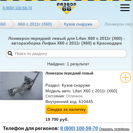
8 (800) 100-59-70
Х60
X60 с 2011г (Х60)
Кузов снаружи
Лонжерон пер
Лонжерон передний левый для Lifan X60 с 2011г (Х60) -
авторазборка Лифан X60 с 2011г (Х60) в Краснодаре
Найдено: 1 результат
Лонжерон передний левый
Раздел:
Кузов снаружи
Модель авто:
Lifan X60 с 2011г (Х60)
Состояние:
Отличное,
Внутренний код:
610445
Скидка за наличку
19 700 руб.
Телефон для регионов:
8 (800) 100-59-70
Показать телефоны