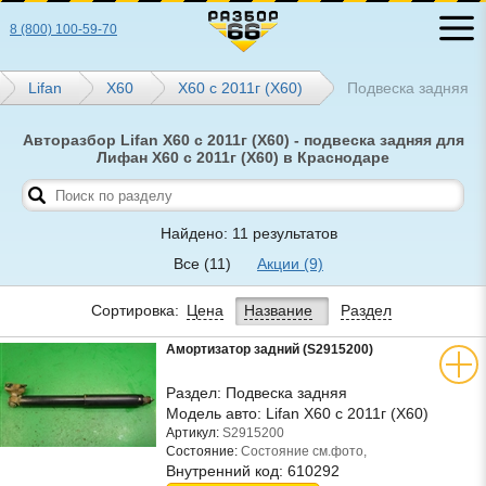
8 (800) 100-59-70
Lifan
Х60
X60 с 2011г (Х60)
Подвеска задняя
Авторазбор Lifan X60 с 2011г (Х60) - подвеска задняя для
Лифан X60 с 2011г (Х60) в Краснодаре
Найдено: 11 результатов
Все
(11)
Акции
(9)
Сортировка:
Цена
Название
Раздел
Амортизатор задний (S2915200)
Раздел:
Подвеска задняя
Модель авто:
Lifan X60 с 2011г (Х60)
Артикул:
S2915200
Состояние:
Состояние см.фото,
Внутренний код:
610292