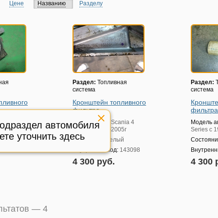
Цене
Названию
Разделу
ная
Раздел:
Топливная
Раздел:
Т
система
система
пливного
Кронштейн топливного
Кронште
фильтра
фильтр
ania 4
Модель авто:
Scania 4
Модель а
подраздел автомобиля
05г
Series с 1995-2005г
Series с 
ете уточнить здесь
ый
Состояние:
целый
Состояни
:
167007
Внутренний код:
143098
Внутренн
4 300 руб.
4 300 
ультатов —
4