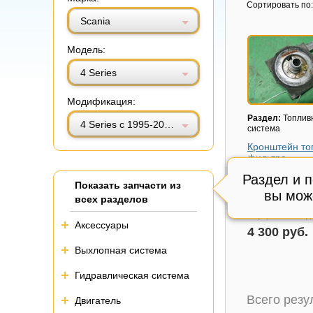
Витринный вид
Табличный вид
Сортировать по:
Scania
Модель:
4 Series
Модификация:
Раздел:
Топлив
4 Series с 1995-2005г
система
Кронштейн то
фильтра
Модель авто:
Sc
Раздел и 
Показать запчасти из
Series с 1995-20
вы мож
всех разделов
Состояние:
цел
Внутренний код
Аксессуары
4 300 руб.
Выхлопная система
Гидравлическая система
Всего рез
Двигатель