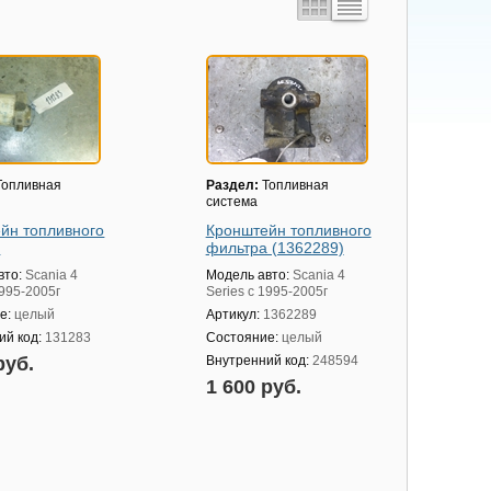
опливная
Раздел:
Топливная
система
йн топливного
Кронштейн топливного
а
фильтра (1362289)
вто:
Scania 4
Модель авто:
Scania 4
1995-2005г
Series с 1995-2005г
е:
целый
Артикул:
1362289
ий код:
131283
Состояние:
целый
руб.
Внутренний код:
248594
1 600 руб.