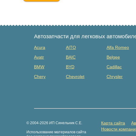
Автозапчасти для легковых автомобил
Acura
AITO
Alfa Romeo
Avatr
BAIC
Belgee
BMW
BYD
Cadillac
Chery
Chevrolet
Chrysler
Dacia
Daewoo
Datsun
Dongfeng
Evolute
Exeed
Fiat
Ford
Foton
GAZ
Geely
Genesis
Карта сайта
Ав
© 2004-2026 ИП Синельник С.Е.
Great Wall
Haima
Haval
Новости компани
Использование материалов сайта
Hongqi
Hummer
Hyundai