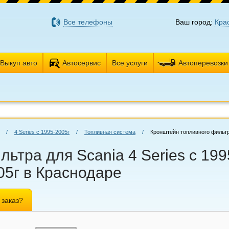
Все телефоны
Ваш город:
Кра
Выкуп авто
Автосервис
Все услуги
Автоперевозки
/
4 Series с 1995-2005г
/
Топливная система
/
Кронштейн топливного фильт
ьтра для Scania 4 Series с 199
05г в Краснодаре
 заказ?