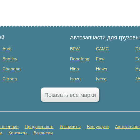
ей
Автозапчасти для грузов
Audi
BPW
CAMC
D
Bentley
Dongfeng
Faw
Fo
Changan
Hino
Howo
Hy
Citroen
Isuzu
Iveco
J
Dodge
MAZ
Mercedes Benz
Mi
Показать все марки
FAW
Sany
Scania
S
GAC
SHANQI
Sitrak
Vo
GMC
ГАЗ
ЗИЛ
К
тосервис
Продажа авто
Реквизиты
Все услуги
Автозапчас
Honda
Прицепы
и
Контакты
Вакансии
Infiniti