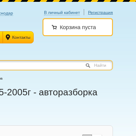
В личный кабинет
Регистрация
снодар
Корзина пуста
Контакты
Найти
ра
5-2005г - авторазборка