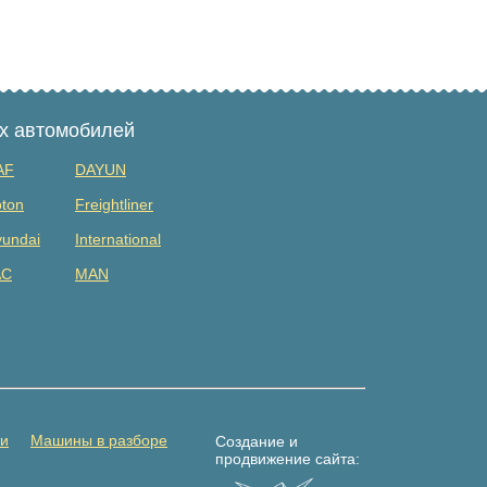
ых автомобилей
AF
DAYUN
ton
Freightliner
undai
International
AC
MAN
tsubishi
Renault
DAC
Shacman (shaanxi)
lvo
Yuejin
амаз
Погрузчик
ти
Машины в разборе
Создание и
продвижение сайта: