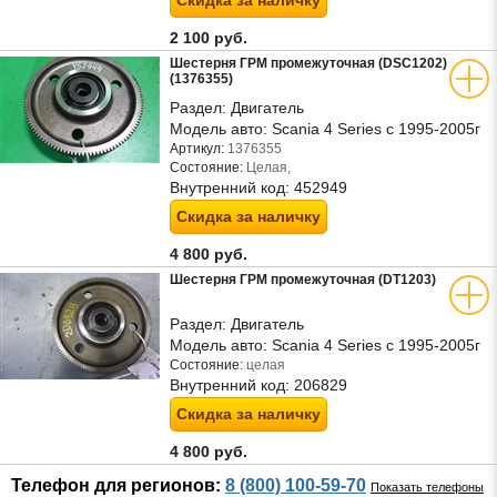
Скидка за наличку
2 100 руб.
Шестерня ГРМ промежуточная (DSC1202)
(1376355)
Раздел:
Двигатель
Модель авто:
Scania 4 Series с 1995-2005г
Артикул:
1376355
Состояние:
Целая,
Внутренний код:
452949
Скидка за наличку
4 800 руб.
Шестерня ГРМ промежуточная (DT1203)
Раздел:
Двигатель
Модель авто:
Scania 4 Series с 1995-2005г
Состояние:
целая
Внутренний код:
206829
Скидка за наличку
4 800 руб.
Телефон для регионов:
8 (800) 100-59-70
Показать телефоны