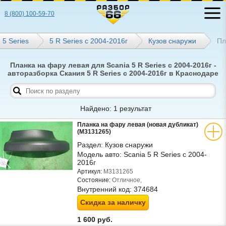
8 (800) 100-59-70
5 Series
5 R Series с 2004-2016г
Кузов снаружи
Пл
Планка на фару левая для Scania 5 R Series с 2004-2016г -
авторазборка Скания 5 R Series с 2004-2016г в Краснодаре
Найдено: 1 результат
Планка на фару левая (новая дубликат)
(M3131265)
Раздел:
Кузов снаружи
Модель авто:
Scania 5 R Series с 2004-
2016г
Артикул:
M3131265
Состояние:
Отличное,
Внутренний код:
374684
Скидка за наличку
1 600 руб.