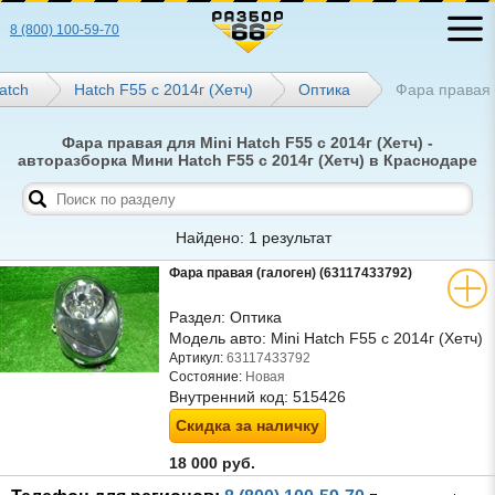
8 (800) 100-59-70
atch
Hatch F55 с 2014г (Хетч)
Оптика
Фара правая
Фара правая для Mini Hatch F55 с 2014г (Хетч) -
авторазборка Мини Hatch F55 с 2014г (Хетч) в Краснодаре
Найдено: 1 результат
Фара правая (галоген) (63117433792)
Раздел:
Оптика
Модель авто:
Mini Hatch F55 с 2014г (Хетч)
Артикул:
63117433792
Состояние:
Новая
Внутренний код:
515426
Скидка за наличку
18 000 руб.