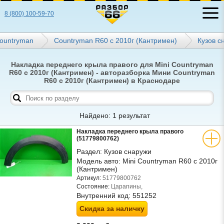
8 (800) 100-59-70
ountryman
Countryman R60 с 2010г (Кантримен)
Кузов с
Накладка переднего крыла правого для Mini Countryman
R60 с 2010г (Кантримен) - авторазборка Мини Countryman
R60 с 2010г (Кантримен) в Краснодаре
Найдено: 1 результат
Накладка переднего крыла правого
(51779800762)
Раздел:
Кузов снаружи
Модель авто:
Mini Countryman R60 с 2010г
(Кантримен)
Артикул:
51779800762
Состояние:
Царапины,
Внутренний код:
551252
Скидка за наличку