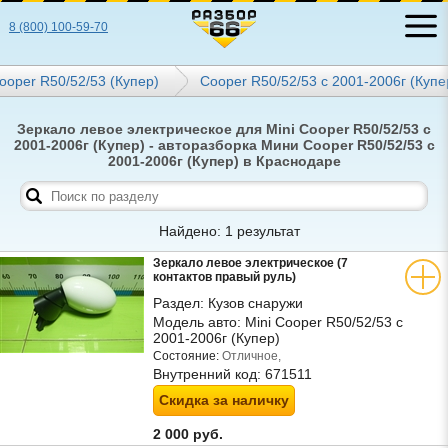
8 (800) 100-59-70
ooper R50/52/53 (Купер)
Cooper R50/52/53 с 2001-2006г (Купе
Зеркало левое электрическое для Mini Cooper R50/52/53 с
2001-2006г (Купер) - авторазборка Мини Cooper R50/52/53 с
2001-2006г (Купер) в Краснодаре
Найдено: 1 результат
Зеркало левое электрическое (7
контактов правый руль)
Раздел:
Кузов снаружи
Модель авто:
Mini Cooper R50/52/53 с
2001-2006г (Купер)
Состояние:
Отличное,
Внутренний код:
671511
Скидка за наличку
2 000 руб.