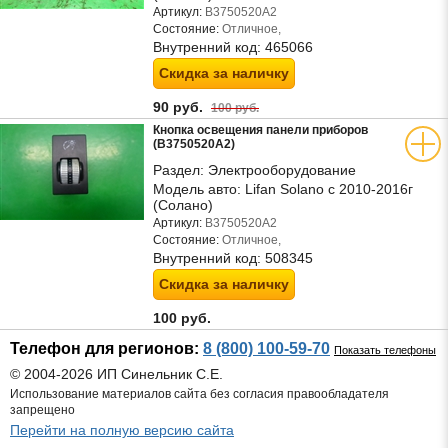
Артикул:
B3750520A2
Состояние:
Отличное,
Внутренний код:
465066
Скидка за наличку
90 руб.
100 руб.
Кнопка освещения панели приборов
(B3750520A2)
Раздел:
Электрооборудование
Модель авто:
Lifan Solano с 2010-2016г
(Солано)
Артикул:
B3750520A2
Состояние:
Отличное,
Внутренний код:
508345
Скидка за наличку
100 руб.
Телефон для регионов:
8 (800) 100-59-70
Показать телефоны
© 2004-2026 ИП Синельник С.Е.
Использование материалов сайта без согласия правообладателя
запрещено
Перейти на полную версию сайта