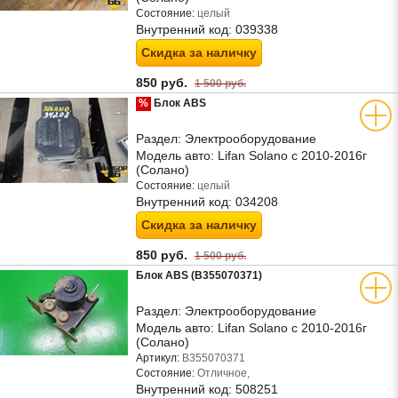
Состояние:
целый
Внутренний код:
039338
Скидка за наличку
850 руб.
1 500 руб.
%
Блок ABS
Раздел:
Электрооборудование
Модель авто:
Lifan Solano с 2010-2016г
(Солано)
Состояние:
целый
Внутренний код:
034208
Скидка за наличку
850 руб.
1 500 руб.
Блок ABS (B355070371)
Раздел:
Электрооборудование
Модель авто:
Lifan Solano с 2010-2016г
(Солано)
Артикул:
B355070371
Состояние:
Отличное,
Внутренний код:
508251