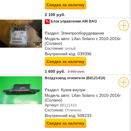
Скидка за наличку
2 100 руб.
%
Блок управления AIR BAG
Раздел:
Электрооборудование
Модель авто:
Lifan Solano с 2010-2016г
(Солано)
Состояние:
целый
Внутренний код:
039396
Скидка за наличку
1 600 руб.
2 000 руб.
Воздуховод отопителя (B8121410)
Раздел:
Кузов внутри
Модель авто:
Lifan Solano с 2010-2016г
(Солано)
Артикул:
B8121410
Состояние:
Отличное,
Внутренний код:
508233
Скидка за наличку