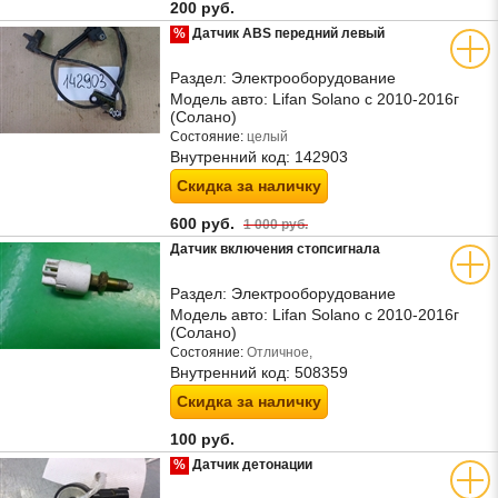
200 руб.
%
Датчик ABS передний левый
Раздел:
Электрооборудование
Модель авто:
Lifan Solano с 2010-2016г
(Солано)
Состояние:
целый
Внутренний код:
142903
Скидка за наличку
600 руб.
1 000 руб.
Датчик включения стопсигнала
Раздел:
Электрооборудование
Модель авто:
Lifan Solano с 2010-2016г
(Солано)
Состояние:
Отличное,
Внутренний код:
508359
Скидка за наличку
100 руб.
%
Датчик детонации