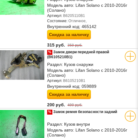
Модель авто:
Lifan Solano с 2010-2016г
(Солано)
Артикул:
B6205110B1
Состояние:
Отличное,
Внутренний код:
465142
Скидка за наличку
315 руб.
350 руб.
%
Замок двери передней правой
(B6105210B1)
Раздел:
Кузов снаружи
Модель авто:
Lifan Solano с 2010-2016г
(Солано)
Артикул:
B6105210B1
Внутренний код:
059889
Скидка за наличку
200 руб.
400 руб.
%
Замок ремня безопасности задний
Раздел:
Кузов внутри
Модель авто:
Lifan Solano с 2010-2016г
(Солано)