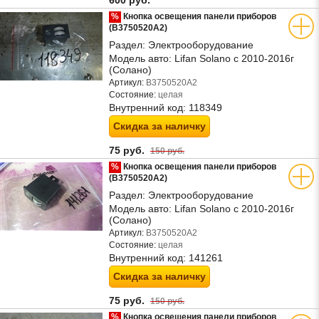
600 руб.
%
Кнопка освещения панели приборов
(B3750520A2)
Раздел:
Электрооборудование
Модель авто:
Lifan Solano с 2010-2016г
(Солано)
Артикул:
B3750520A2
Состояние:
целая
Внутренний код:
118349
Скидка за наличку
75 руб.
150 руб.
%
Кнопка освещения панели приборов
(B3750520A2)
Раздел:
Электрооборудование
Модель авто:
Lifan Solano с 2010-2016г
(Солано)
Артикул:
B3750520A2
Состояние:
целая
Внутренний код:
141261
Скидка за наличку
75 руб.
150 руб.
%
Кнопка освещения панели приборов