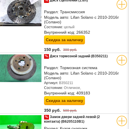
%
Диск сцепления (1.6л)
Раздел:
Трансмиссия
Модель авто:
Lifan Solano с 2010-2016г
(Солано)
Состояние:
целый
Внутренний код:
266352
Скидка за наличку
150 руб.
300 руб.
%
Диск тормозной задний (B350211)
Раздел:
Тормозная система
Модель авто:
Lifan Solano с 2010-2016г
(Солано)
Артикул:
B350211
Состояние:
Отличное,
Внутренний код:
409183
Скидка за наличку
350 руб.
500 руб.
%
Замок двери задней левой (2
контакта) (B6205110B1)
Раздел:
Кузов снаружи