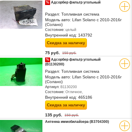
%
Адсорбер фильтр угольный
Раздел:
Топливная система
Модель авто:
Lifan Solano с 2010-2016г
(Солано)
Состояние:
целый
Внутренний код:
143792
Скидка за наличку
75 руб.
150 руб.
%
Адсорбер фильтр угольный
(B1130200)
Раздел:
Топливная система
Модель авто:
Lifan Solano с 2010-2016г
(Солано)
Артикул:
B1130200
Состояние:
Отличное,
Внутренний код:
465186
Скидка за наличку
135 руб.
150 руб.
Антенна иммобилайзера (B3704300)