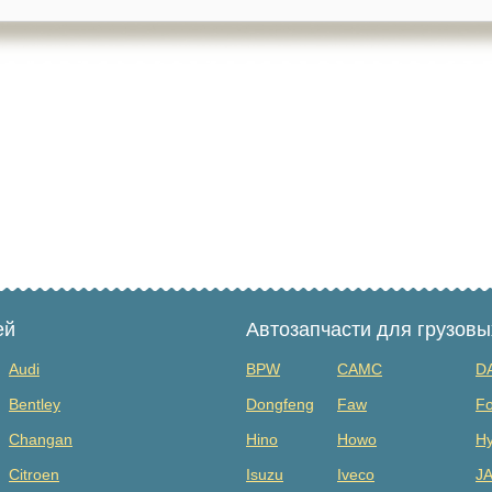
ей
Автозапчасти для грузов
Audi
BPW
CAMC
D
Bentley
Dongfeng
Faw
Fo
Changan
Hino
Howo
Hy
Citroen
Isuzu
Iveco
J