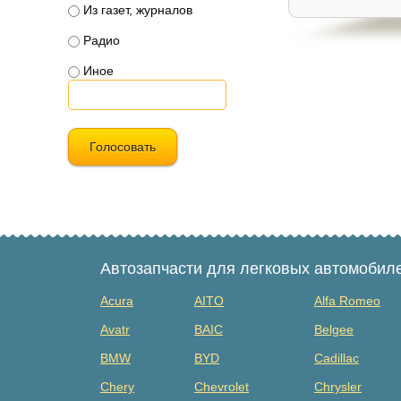
Из газет, журналов
Радио
Иное
Голосовать
Автозапчасти для легковых автомобил
Acura
AITO
Alfa Romeo
Avatr
BAIC
Belgee
BMW
BYD
Cadillac
Chery
Chevrolet
Chrysler