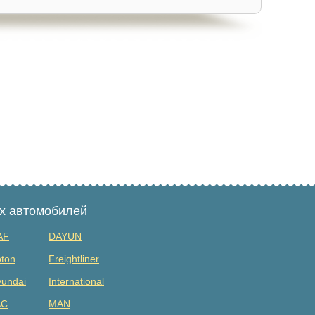
ых автомобилей
AF
DAYUN
ton
Freightliner
undai
International
AC
MAN