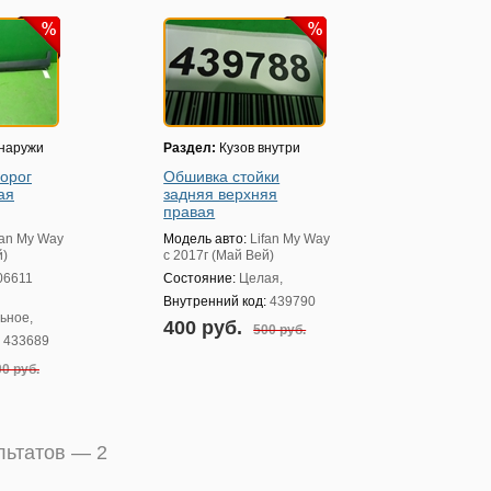
снаружи
Раздел:
Кузов внутри
порог
Обшивка стойки
ая
задняя верхняя
правая
fan My Way
Модель авто:
Lifan My Way
й)
с 2017г (Май Вей)
06611
Состояние:
Целая,
Внутренний код:
439790
ьное,
400 руб.
500 руб.
:
433689
0 руб.
ультатов —
2