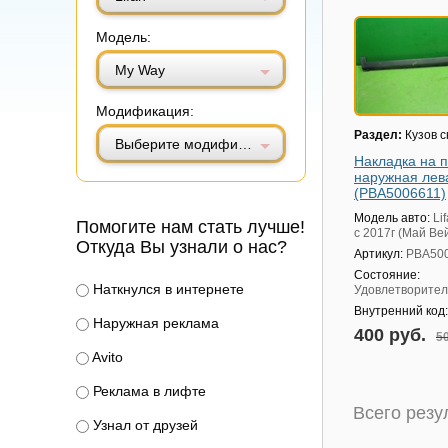
Модель:
My Way
Модификация:
Раздел:
Кузов 
Выберите модификацию
Накладка на 
наружная лев
(PBA5006611)
Модель авто:
Li
Помогите нам стать лучше!
с 2017г (Май Ве
Откуда Вы узнали о нас?
Артикул:
PBA50
Состояние:
Наткнулся в интернете
Удовлетворител
Внутренний код
Наружная реклама
400 руб.
50
Avito
Реклама в лифте
Всего рез
Узнал от друзей