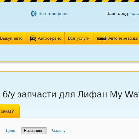
Все телефоны
Ваш город:
Кра
Выкуп авто
Автосервис
Все услуги
Автоперевозки
- б/у запчасти для Лифан My W
 заказ?
Цене
Названию
Разделу